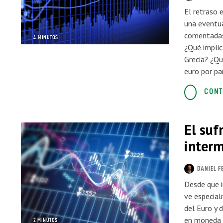
El retraso 
una eventua
comentadas 
4 MINUTOS
¿Qué implic
Grecia? ¿Qu
euro por pa
CONT
El suf
interm
DANIEL F
Desde que i
ve especial
del Euro y 
en moneda 
2 MINUTOS