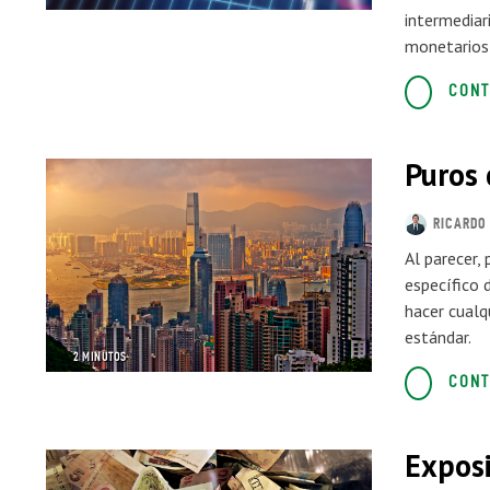
intermediari
monetarios 
CONT
Puros 
RICARDO 
Al parecer,
específico 
hacer cualq
estándar.
2 MINUTOS
CONT
Exposi