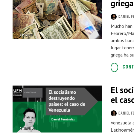
griega
DANIEL F
Mucho han c
Febrero/Mar
1 MINUTO
ambos bando
lugar tenem
griega ha s
CONT
El soc
el cas
DANIEL F
Venezuela e
3 MINUTOS
Latinoaméri