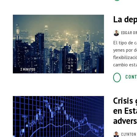
La dep
EDGAR OR
El tipo de 
yenes por d
flexibilizac
cambio esta
2 MINUTOS
CONT
Crisis
en Est
advers
CLYNTON 