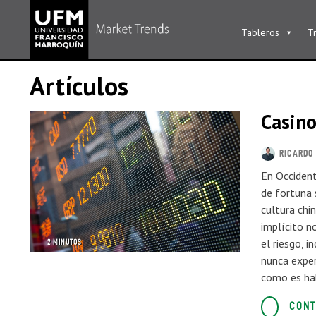
Tableros
T
Artículos
Casino
RICARDO 
En Occident
de fortuna 
cultura chi
implícito n
el riesgo, 
2 MINUTOS
nunca exper
como es hab
CONT