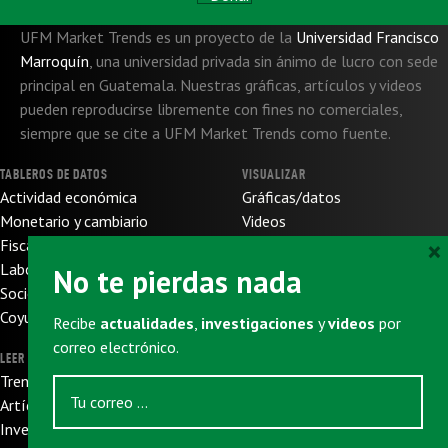
UFM Market Trends es un proyecto de la
Universidad Francisco
Marroquín
,
una universidad privada sin ánimo de lucro con sede
principal en Guatemala. Nuestras gráficas, artículos y videos
pueden reproducirse libremente con fines no comerciales,
siempre que se cite a UFM Market Trends como fuente.
TABLEROS DE DATOS
VISUALIZAR
Actividad económica
Gráficas/datos
Monetario y cambiario
Videos
×
Fiscal y de presupuesto
SOBRE NOSOTROS
Laboral
No te pierdas nada
Sobre nosotros
Socioeconómico
Sobre UFM
Coyuntura internacional
Recibe
actualidades
,
investigaciones
y
videos
por
Donaciones
correo electrónico.
LEER
SUSCRIBIRSE
Trends
Newsletter
Artículos
Eventos
Investigaciones