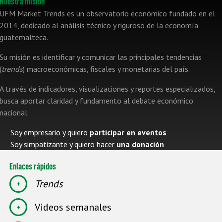
Nuestra misión
UFM Market Trends es un observatorio económico fundado en el
2014, dedicado al análisis técnico y riguroso de la economía
guatemalteca.
Su misión es identificar y comunicar las principales tendencias
(
trends
) macroeconómicas, fiscales y monetarias del país.
A través de indicadores, visualizaciones y reportes especializados,
busca aportar claridad y fundamento al debate económico
nacional.
Soy empresario y quiero
participar en eventos
Soy simpatizante y quiero hacer
una donación
Enlaces rápidos
Trends
Videos semanales