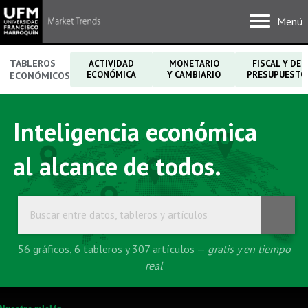
Menú
TABLEROS
ACTIVIDAD
MONETARIO
FISCAL Y DE
ECONÓMICA
Y CAMBIARIO
PRESUPUESTO
ECONÓMICOS
Inteligencia económica
al alcance de todos.
56
gráficos
, 6
tableros
y 307
artículos
—
gratis y en tiempo
real