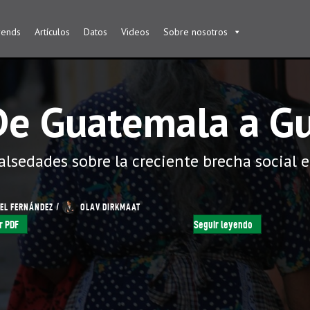
rends
Artículos
Datos
Videos
Sobre nosotros
De Guatemala a G
alsedades sobre la creciente brecha social e
EL FERNÁNDEZ
/
OLAV DIRKMAAT
r PDF
Seguir leyendo