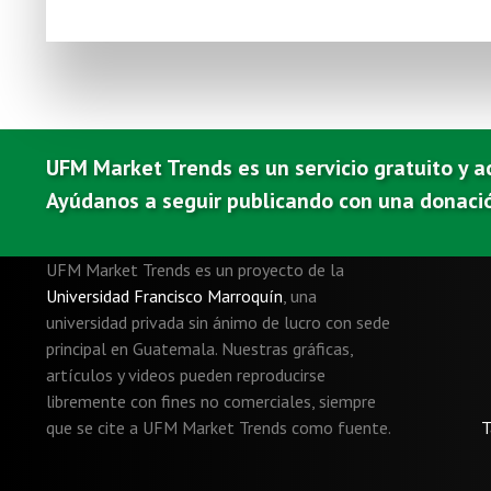
UFM Market Trends es un servicio gratuito y a
Ayúdanos a seguir publicando con una donaci
UFM Market Trends es un proyecto de la
Universidad Francisco Marroquín
,
una
universidad privada sin ánimo de lucro con sede
principal en Guatemala. Nuestras gráficas,
artículos y videos pueden reproducirse
libremente con fines no comerciales, siempre
que se cite a UFM Market Trends como fuente.
T