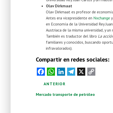
Olav Dirkmaat
Olav Dirkmaat es profesor de economía 
Antes era vicepresidente en
Nxchange
y
en Economía de la Universidad Rey Juan
Austriaca de la misma universidad, y un
También es traductor del libro
La acci
familiares y conocidos, buscando oport
infravalorados).
Compartir en redes sociales:
Fa
W
Li
Te
X
C
ce
ha
nk
le
o
ANTERIOR
b
ts
e
gr
py
Posts
o
A
dI
a
Li
Mercado transporte de petróleo
o
p
n
m
nk
navigation
k
p