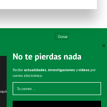
Donar
×
No te pierdas nada
SUSCRIBIRSE
Newsletter
semanal
Recibe
actualidades
,
investigaciones
y
videos
por
Eventos para empresarios (por invitación)
correo electrónico.
oquín