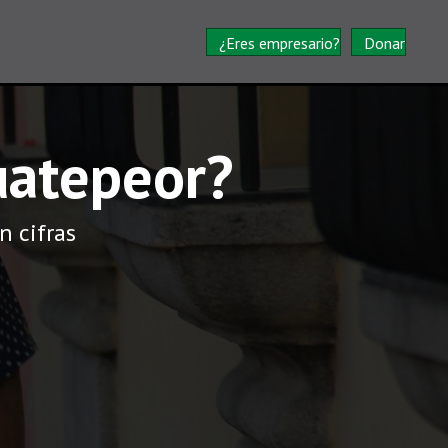
¿Eres empresario?
Donar
uatepeor?
n cifras