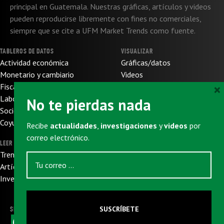
principal en Guatemala. Nuestras gráficas, artículos y videos
pueden reproducirse libremente con fines no comerciales,
siempre que se cite a UFM Market Trends como fuente.
TABLEROS DE DATOS
VISUALIZAR
Actividad económica
Gráficas/datos
Monetario y cambiario
Videos
×
Fiscal y de presupuesto
SOBRE NOSOTROS
Laboral
No te pierdas nada
Sobre nosotros
Socioeconómico
Sobre UFM
Coyuntura internacional
Recibe
actualidades
,
investigaciones
y
videos
por
Donaciones
correo electrónico.
LEER
SUSCRIBIRSE
Trends
Newsletter
Artículos
Eventos
Investigaciones
SUSCRÍBETE
SIGUENOS
F
X
W
L
T
E