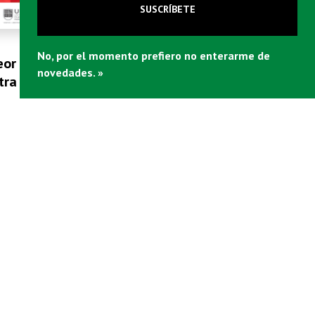
SUSCRÍBETE
No, por el momento prefiero no enterarme de
eor crisis económica de
novedades. »
tra generación en cifras