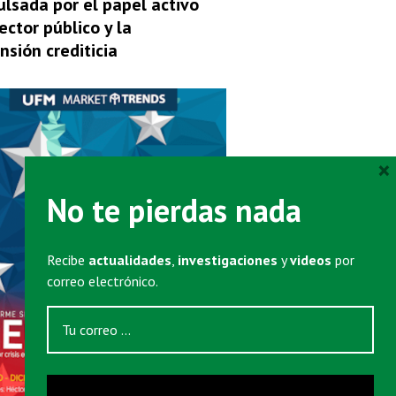
ulsada por el papel activo
ector público y la
nsión crediticia
×
No te pierdas nada
Recibe
actualidades
,
investigaciones
y
videos
por
correo electrónico.