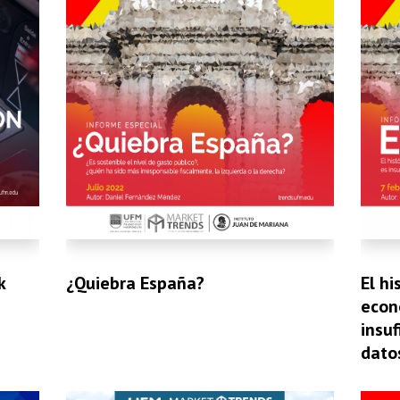
¿Quiebra España?
El hi
k
econ
insuf
dato