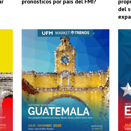
pronósticos por país del FMI?
prop
ar
del s
expa