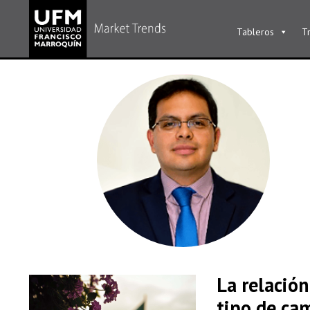
Tableros
T
La relación
tipo de ca