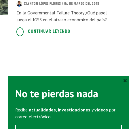
CLYNTON LÓPEZ FLORES
/ 04 DE MARZO DEL 2018
En la Governmental Failure Theory ¿Qué papel
juega el IGSS en el atraso económico del país?
CONTINUAR LEYENDO
×
Instituciones y crecimiento
No te pierdas nada
económico en Guatemala
Recibe
actualidades
,
investigaciones
y
videos
por
CLYNTON LÓPEZ FLORES
/ 28 DE DICIEMBRE DEL 2017
correo electrónico.
internacionales en Guatemala prometen riqueza y