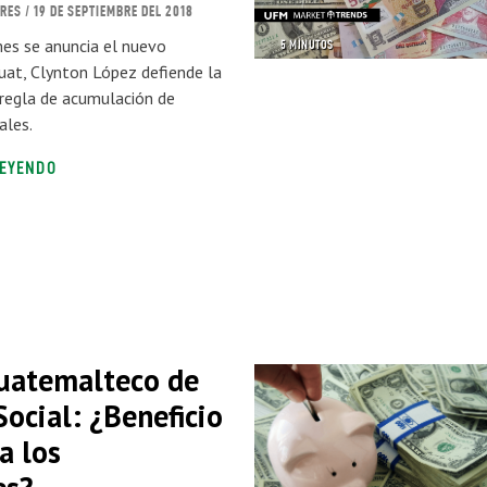
ORES
/ 19 DE SEPTIEMBRE DEL 2018
es se anuncia el nuevo
5 MINUTOS
uat, Clynton López defiende la
 regla de acumulación de
ales.
LEYENDO
Guatemalteco de
ocial: ¿Beneficio
a los