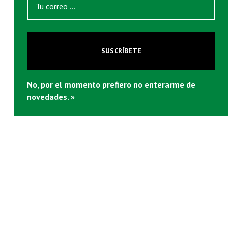
prosperidad. ¿Tenemos motivos para desconfiar de
ellas?
CONTINUAR LEYENDO
SUSCRÍBETE
No, por el momento prefiero no enterarme de
novedades. »
En defensa de las remesas
CLYNTON LÓPEZ FLORES
/ 25 DE JUNIO DEL 2017
En los últimos años se ha dicho mucho sobre las
remesas familiares que se envían a Guatemala.
Desde políticos oportunistas viendo una fuente
estable de ingresos para establecer un impuesto,