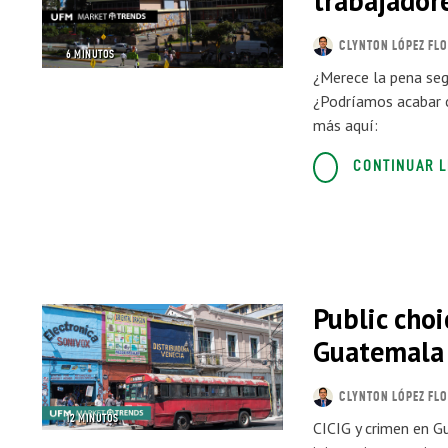
trabajador
CLYNTON LÓPEZ FL
6 MINUTOS
¿Merece la pena seg
¿Podríamos acabar 
más aquí:
CONTINUAR 
Public choi
Guatemala
CLYNTON LÓPEZ FL
12 MINUTOS
CICIG y crimen en G