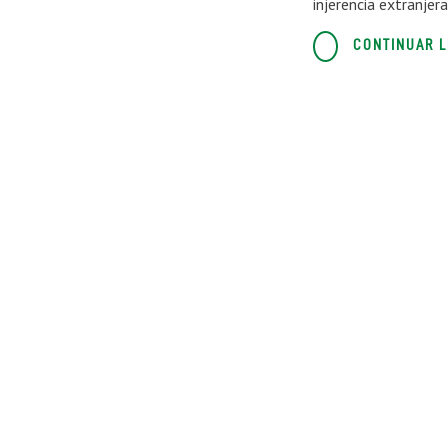
injerencia extranjer
CONTINUAR 
Las revoluc
las búsque
Guatemala 
choice» y 
7 MINUTOS
CLYNTON LÓPEZ FL