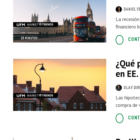
DANIEL F
La recesión
financiero b
20 MINUTOS
CONT
¿Qué p
en EE.
OLAV DI
Las hipotec
compra de v
CONT