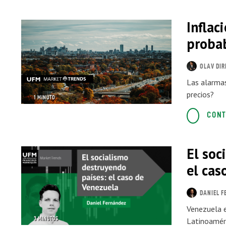
Inflac
proba
OLAV DI
Las alarmas
precios?
1 MINUTO
CONT
El soc
el cas
DANIEL F
Venezuela e
3 MINUTOS
Latinoaméri