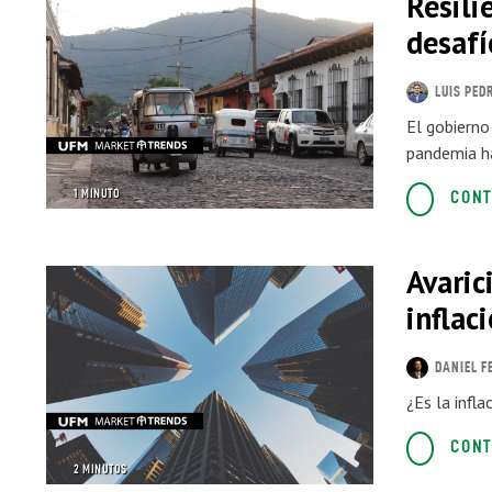
Resili
desaf
LUIS PED
El gobierno
pandemia ha
1 MINUTO
CONT
Avaric
inflac
DANIEL F
¿Es la infla
CONT
2 MINUTOS