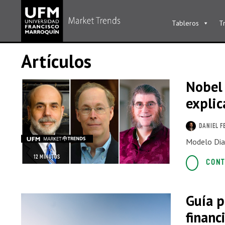
Tableros
T
Artículos
Nobel
expli
DANIEL F
Modelo Dia
12 MINUTOS
CONT
Guía p
financ