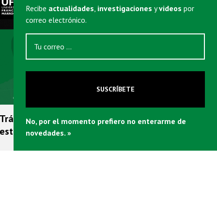
Recibe
actualidades
,
investigaciones
y
videos
por
correo electrónico.
SUSCRÍBETE
6 MINUTOS
Tráfico e ineficiencia: el costo del monopolio
No, por el momento prefiero no enterarme de
estatal
novedades. »