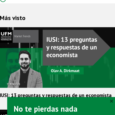
Más visto
11 MINUTOS
IUSI: 13 preguntas y respuestas de un economista
×
No te pierdas nada