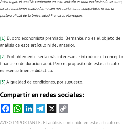
Aviso legal: el análisis contenido en este artículo es obra exclusiva de su autor,
las aseveraciones realizadas no son necesariamente compartidas ni son la
postura oficial de la Universidad Francisco Marroquín.
—
[1]
El otro economista premiado, Bernanke, no es el objeto de
análisis de este artículo ni del anterior.
[2]
Probablemente sería más interesante introducir el concepto
financiero de duración aquí. Pero el propósito de este artículo
es esencialmente didáctico.
[3]
A igualdad de condiciones, por supuesto.
Compartir en redes sociales:
Fa
W
Li
Te
X
C
ce
ha
nk
le
o
AVISO IMPORTANTE: El análisis contenido en este artículo es
b
ts
e
gr
py