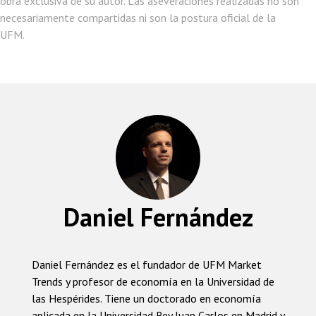
obra exclusiva de su autor. Las aseveraciones realizadas no son
o
A
dI
a
Li
necesariamente compartidas ni son la postura oficial de la
o
p
n
m
nk
UFM.
k
p
Daniel Fernández
Daniel Fernández es el fundador de UFM Market
Trends y profesor de economía en la Universidad de
las Hespérides. Tiene un doctorado en economía
aplicada en la Universidad Rey Juan Carlos en Madrid y