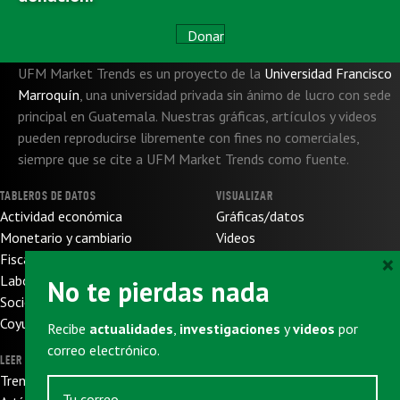
Donar
UFM Market Trends es un proyecto de la
Universidad Francisco
Marroquín
,
una universidad privada sin ánimo de lucro con sede
principal en Guatemala. Nuestras gráficas, artículos y videos
pueden reproducirse libremente con fines no comerciales,
siempre que se cite a UFM Market Trends como fuente.
TABLEROS DE DATOS
VISUALIZAR
Actividad económica
Gráficas/datos
Monetario y cambiario
Videos
×
Fiscal y de presupuesto
SOBRE NOSOTROS
Laboral
No te pierdas nada
Sobre nosotros
Socioeconómico
Sobre UFM
Coyuntura internacional
Recibe
actualidades
,
investigaciones
y
videos
por
Donaciones
correo electrónico.
LEER
SUSCRIBIRSE
Trends
Newsletter