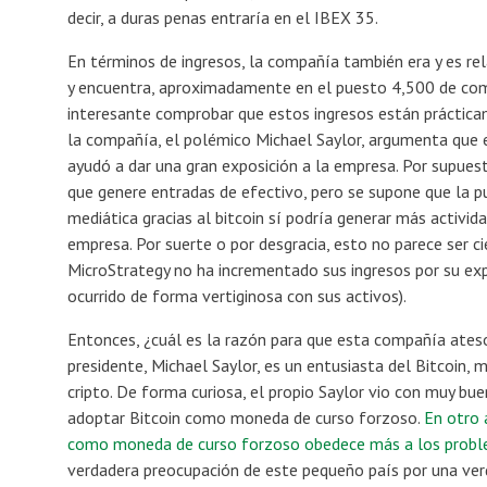
decir, a duras penas entraría en el IBEX 35.
En términos de ingresos, la compañía también era y es r
y encuentra, aproximadamente en el puesto 4,500 de comp
interesante comprobar que estos ingresos están práctica
la compañía, el polémico Michael Saylor, argumenta que e
ayudó a dar una gran exposición a la empresa. Por supuest
que genere entradas de efectivo, pero se supone que la p
mediática gracias al bitcoin sí podría generar más activid
empresa. Por suerte o por desgracia, esto no parece ser c
MicroStrategy no ha incrementado sus ingresos por su expo
ocurrido de forma vertiginosa con sus activos).
Entonces, ¿cuál es la razón para que esta compañía ateso
presidente, Michael Saylor, es un entusiasta del Bitcoin,
cripto. De forma curiosa, el propio Saylor vio con muy bu
adoptar Bitcoin como moneda de curso forzoso.
En otro 
como moneda de curso forzoso obedece más a los proble
verdadera preocupación de este pequeño país por una verd