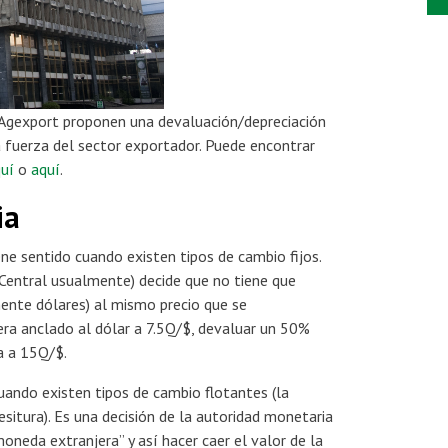
 Agexport proponen una devaluación/depreciación
a fuerza del sector exportador. Puede encontrar
uí
o
aquí
.
ia
ne sentido cuando existen tipos de cambio fijos.
 Central usualmente) decide que no tiene que
nte dólares) al mismo precio que se
era anclado al dólar a 7.5Q/$, devaluar un 50%
a a 15Q/$.
uando existen tipos de cambio flotantes (la
situra). Es una decisión de la autoridad monetaria
oneda extranjera” y así hacer caer el valor de la