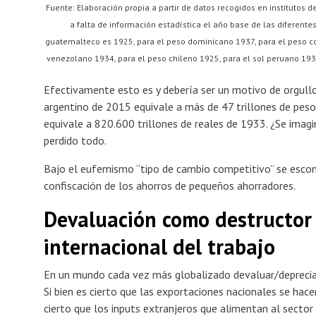
Fuente: Elaboración propia a partir de datos recogidos en institutos 
a falta de información estadística el año base de las diferent
guatemalteco es 1925, para el peso dominicano 1937, para el peso c
venezolano 1934, para el peso chileno 1925, para el sol peruano 1930
Efectivamente esto es y debería ser un motivo de orgul
argentino de 2015 equivale a más de 47 trillones de peso
equivale a 820.600 trillones de reales de 1933. ¿Se imag
perdido todo.
Bajo el eufemismo “tipo de cambio competitivo” se escond
confiscación de los ahorros de pequeños ahorradores.
Devaluación como destructor 
internacional del trabajo
En un mundo cada vez más globalizado devaluar/deprecia
Si bien es cierto que las exportaciones nacionales se hac
cierto que los inputs extranjeros que alimentan al secto