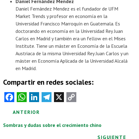
Daniel Fernández Mendez
Daniel Fernández Mendez es el fundador de UFM
Market Trends y profesor en economía en la
Universidad Francisco Marroquín en Guatemala. Es
doctorando en economía en la Universidad Rey Juan
Carlos en Madrid y también era un fellow en el Mises
Institute. Tiene un máster en Economía de la Escuela
Austriaca de la misma Universidad Rey Juan Carlos y un
máster en Economía Aplicada de la Universidad Alcalá
en Madrid.
Compartir en redes sociales:
Fa
W
Li
Te
X
C
ce
ha
nk
le
o
Posts
ANTERIOR
b
ts
e
gr
py
o
A
dI
a
Li
navigation
Sombras y dudas sobre el crecimiento chino
o
p
n
m
nk
SIGUIENTE