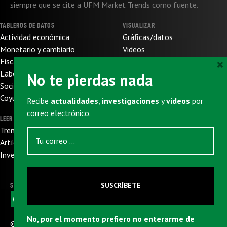
siempre que se cite a UFM Market Trends como fuente.
TABLEROS DE DATOS
VISUALIZAR
Actividad económica
Gráficas/datos
Monetario y cambiario
Videos
×
Fiscal y de presupuesto
SOBRE NOSOTROS
Laboral
No te pierdas nada
Sobre nosotros
Socioeconómico
Sobre UFM
Coyuntura internacional
Recibe
actualidades
,
investigaciones
y
videos
por
Donaciones
correo electrónico.
LEER
SUSCRIBIRSE
Trends
Newsletter
Artículos
Eventos
Investigaciones
SUSCRÍBETE
SIGUENOS
F
X
W
L
T
E
a
h
i
e
m
c
a
n
l
a
No, por el momento prefiero no enterarme de
e
t
k
e
i
© 2026
Universidad Francisco Marroquín
|
CC: BY-NC-