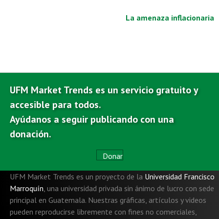
k
p
La amenaza inflacionaria
UFM Market Trends es un servicio gratuito y
accesible para todos.
Ayúdanos a seguir publicando con una
donación.
Donar
UFM Market Trends es un proyecto de la
Universidad Francisco
Marroquín
,
una universidad privada sin ánimo de lucro con sede
principal en Guatemala. Nuestras gráficas, artículos y videos
pueden reproducirse libremente con fines no comerciales,