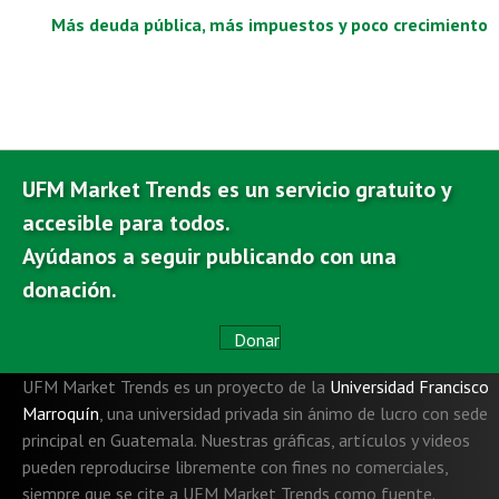
k
p
Más deuda pública, más impuestos y poco crecimiento
UFM Market Trends es un servicio gratuito y
accesible para todos.
Ayúdanos a seguir publicando con una
donación.
Donar
UFM Market Trends es un proyecto de la
Universidad Francisco
Marroquín
,
una universidad privada sin ánimo de lucro con sede
principal en Guatemala. Nuestras gráficas, artículos y videos
pueden reproducirse libremente con fines no comerciales,
siempre que se cite a UFM Market Trends como fuente.