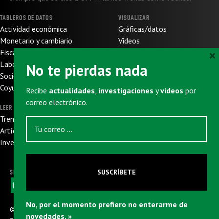
TABLEROS DE DATOS
VISUALIZAR
Actividad económica
Gráficas/datos
Monetario y cambiario
Videos
×
Fiscal y de presupuesto
SOBRE NOSOTROS
Laboral
No te pierdas nada
Sobre nosotros
Socioeconómico
Sobre UFM
Coyuntura internacional
Recibe
actualidades
,
investigaciones
y
videos
por
Donaciones
correo electrónico.
LEER
SUSCRIBIRSE
Trends
Newsletter
Artículos
Eventos
Investigaciones
SUSCRÍBETE
SIGUENOS
F
X
W
L
T
E
a
h
i
e
m
c
a
n
l
a
No, por el momento prefiero no enterarme de
e
t
k
e
i
© 2026
Universidad Francisco Marroquín
|
CC: BY-NC-
b
s
e
g
l
novedades. »