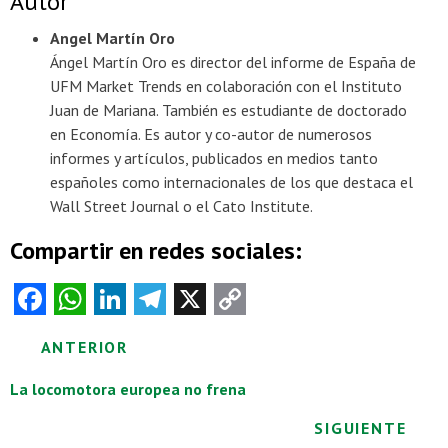
Autor
Angel Martín Oro
Ángel Martín Oro es director del informe de España de
UFM Market Trends en colaboración con el Instituto
Juan de Mariana. También es estudiante de doctorado
en Economía. Es autor y co-autor de numerosos
informes y artículos, publicados en medios tanto
españoles como internacionales de los que destaca el
Wall Street Journal o el Cato Institute.
Compartir en redes sociales:
Fa
W
Li
Te
X
C
ce
ha
nk
le
o
Posts
ANTERIOR
b
ts
e
gr
py
o
A
dI
a
Li
navigation
La locomotora europea no frena
o
p
n
m
nk
SIGUIENTE