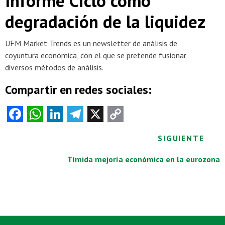
Informe Ciclo como
degradación de la liquidez
UFM Market Trends es un newsletter de análisis de
coyuntura económica, con el que se pretende fusionar
diversos métodos de análisis.
Compartir en redes sociales:
Fa
W
Li
Te
X
C
ce
ha
nk
le
o
Posts
SIGUIENTE
b
ts
e
gr
py
o
A
dI
a
Li
navigation
Tímida mejoría económica en la eurozona
o
p
n
m
nk
k
p