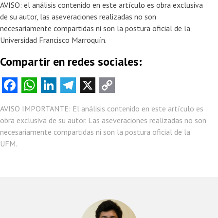
AVISO: el análisis contenido en este artículo es obra exclusiva
de su autor, las aseveraciones realizadas no son
necesariamente compartidas ni son la postura oficial de la
Universidad Francisco Marroquín.
Compartir en redes sociales:
Fa
W
Li
Te
X
C
ce
ha
nk
le
o
AVISO IMPORTANTE: El análisis contenido en este artículo es
b
ts
e
gr
py
obra exclusiva de su autor. Las aseveraciones realizadas no son
o
A
dI
a
Li
necesariamente compartidas ni son la postura oficial de la
o
p
n
m
nk
UFM.
k
p