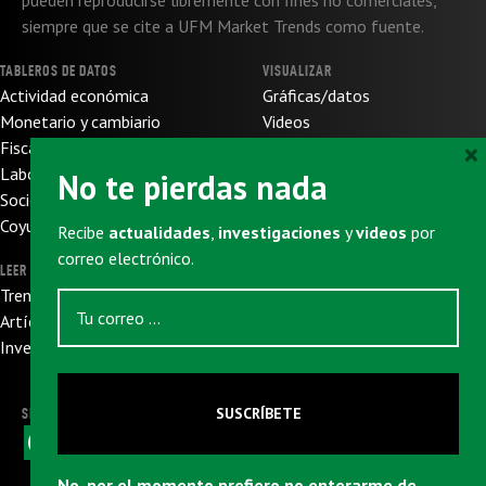
pueden reproducirse libremente con fines no comerciales,
siempre que se cite a UFM Market Trends como fuente.
TABLEROS DE DATOS
VISUALIZAR
Actividad económica
Gráficas/datos
Monetario y cambiario
Videos
×
Fiscal y de presupuesto
SOBRE NOSOTROS
Laboral
No te pierdas nada
Sobre nosotros
Socioeconómico
Sobre UFM
Coyuntura internacional
Recibe
actualidades
,
investigaciones
y
videos
por
Donaciones
correo electrónico.
LEER
SUSCRIBIRSE
Trends
Newsletter
Artículos
Eventos
Investigaciones
SUSCRÍBETE
SIGUENOS
F
X
W
L
T
E
a
h
i
e
m
c
a
n
l
a
No, por el momento prefiero no enterarme de