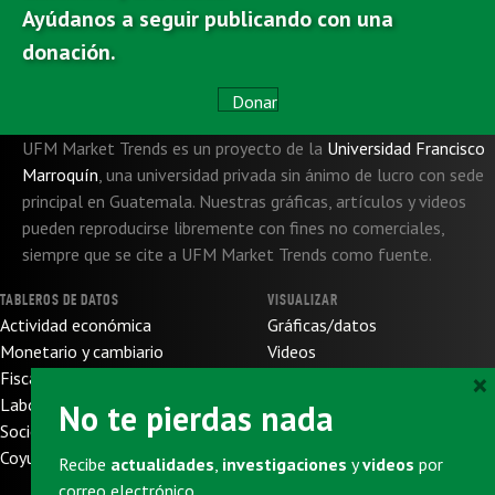
Ayúdanos a seguir publicando con una
donación.
Donar
UFM Market Trends es un proyecto de la
Universidad Francisco
Marroquín
,
una universidad privada sin ánimo de lucro con sede
principal en Guatemala. Nuestras gráficas, artículos y videos
pueden reproducirse libremente con fines no comerciales,
siempre que se cite a UFM Market Trends como fuente.
TABLEROS DE DATOS
VISUALIZAR
Actividad económica
Gráficas/datos
Monetario y cambiario
Videos
×
Fiscal y de presupuesto
SOBRE NOSOTROS
Laboral
No te pierdas nada
Sobre nosotros
Socioeconómico
Sobre UFM
Coyuntura internacional
Recibe
actualidades
,
investigaciones
y
videos
por
Donaciones
correo electrónico.