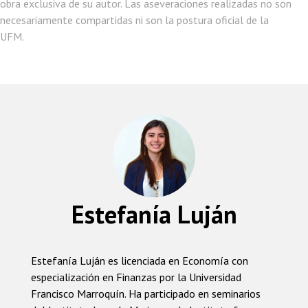
obra exclusiva de su autor. Las aseveraciones realizadas no son
o
A
dI
a
Li
necesariamente compartidas ni son la postura oficial de la
o
p
n
m
nk
UFM.
k
p
Estefanía Luján
Estefanía Luján es licenciada en Economía con
especialización en Finanzas por la Universidad
Francisco Marroquín. Ha participado en seminarios