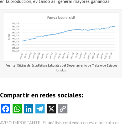
en la producción, evitando así generar mayores ganancias.
Fuente: Oficina de Estadísticas Laborales del Departamento de Trabajo de Estados
Unidos.
Compartir en redes sociales:
Fa
W
Li
Te
X
C
ce
ha
nk
le
o
AVISO IMPORTANTE: El análisis contenido en este artículo es
b
ts
e
gr
py