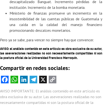
descapitalizado Banguat. Incremento pérdidas de la
institución. Incremento de la bomba monetaria.
Ministerio de finanzas promueve un incremento en la
insostenibilidad de las cuentas públicas de Guatemala y
una caída en la calidad del manejo financiero
promocionando descalces monetarios.
Pero ya se sabe, para vencer no siempre hay que convencer.
AVISO: el análisis contenido en este artículo es obra exclusiva de su autor,
las aseveraciones realizadas no son necesariamente compartidas ni son
la postura oficial de la Universidad Francisco Marroquín.
Compartir en redes sociales:
Fa
W
Li
Te
X
C
ce
ha
nk
le
o
AVISO IMPORTANTE: El análisis contenido en este artículo es
b
ts
e
gr
py
obra exclusiva de su autor. Las aseveraciones realizadas no son
o
A
dI
a
Li
necesariamente compartidas ni son la postura oficial de la