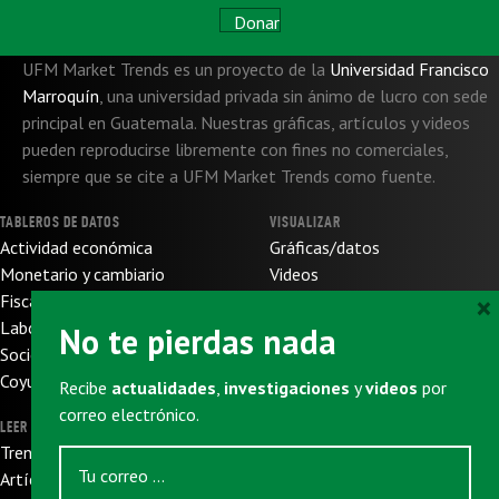
Donar
UFM Market Trends es un proyecto de la
Universidad Francisco
Marroquín
,
una universidad privada sin ánimo de lucro con sede
principal en Guatemala. Nuestras gráficas, artículos y videos
pueden reproducirse libremente con fines no comerciales,
siempre que se cite a UFM Market Trends como fuente.
TABLEROS DE DATOS
VISUALIZAR
Actividad económica
Gráficas/datos
Monetario y cambiario
Videos
×
Fiscal y de presupuesto
SOBRE NOSOTROS
Laboral
No te pierdas nada
Sobre nosotros
Socioeconómico
Sobre UFM
Coyuntura internacional
Recibe
actualidades
,
investigaciones
y
videos
por
Donaciones
correo electrónico.
LEER
SUSCRIBIRSE
Trends
Newsletter
Artículos
Eventos