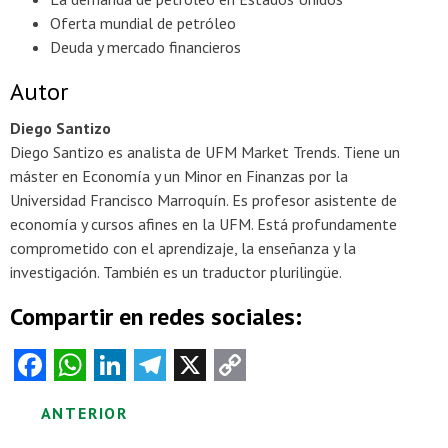
Oferta mundial de petróleo
Deuda y mercado financieros
Autor
Diego Santizo
Diego Santizo es analista de UFM Market Trends. Tiene un
máster en Economía y un Minor en Finanzas por la
Universidad Francisco Marroquín. Es profesor asistente de
economía y cursos afines en la UFM. Está profundamente
comprometido con el aprendizaje, la enseñanza y la
investigación. También es un traductor plurilingüe.
Compartir en redes sociales:
Fa
W
Li
Te
X
C
ce
ha
nk
le
o
Posts
ANTERIOR
b
ts
e
gr
py