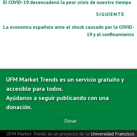
o
A
dI
a
Li
navigation
El COVID-19 desencadenó la peor crisis de nuestro tiempo
o
p
n
m
nk
SIGUIENTE
k
p
La economía española ante el shock causado por la COVID-
19 y el confinamiento
UFM Market Trends es un servicio gratuito y
accesible para todos.
Ayúdanos a seguir publicando con una
donación.
Donar
UFM Market Trends es un proyecto de la
Universidad Francisco