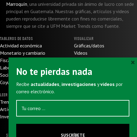
Marroquín
,
una universidad privada sin ánimo de lucro con sede
principal en Guatemala. Nuestras gráficas, artículos y videos
pueden reproducirse libremente con fines no comerciales,
siempre que se cite a UFM Market Trends como fuente.
TABLEROS DE DATOS
VISUALIZAR
Actividad económica
Gráficas/datos
Monetario y cambiario
Videos
×
Fiscal y de presupuesto
SOBRE NOSOTROS
Laboral
No te pierdas nada
Sobre nosotros
Socioeconómico
Sobre UFM
Coyuntura internacional
Recibe
actualidades
,
investigaciones
y
videos
por
Donaciones
correo electrónico.
LEER
SUSCRIBIRSE
Trends
Newsletter
Artículos
Eventos
Investigaciones
SUSCRÍBETE
SIGUENOS