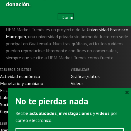
donación.
Donar
UFM Market Trends es un proyecto de la
Universidad Francisco
Marroquín
,
una universidad privada sin ánimo de lucro con sede
principal en Guatemala. Nuestras gráficas, artículos y videos
pueden reproducirse libremente con fines no comerciales,
siempre que se cite a UFM Market Trends como fuente.
TABLEROS DE DATOS
VISUALIZAR
Actividad económica
Gráficas/datos
Monetario y cambiario
Videos
×
Fiscal y de presupuesto
SOBRE NOSOTROS
Laboral
No te pierdas nada
Sobre nosotros
Socioeconómico
Sobre UFM
Coyuntura internacional
Recibe
actualidades
,
investigaciones
y
videos
por
Donaciones
correo electrónico.
LEER
SUSCRIBIRSE
Trends