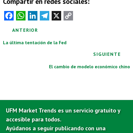
Compartir en redes sociales:
Fa
W
Li
Te
X
C
ce
ha
nk
le
o
Posts
ANTERIOR
b
ts
e
gr
py
o
A
dI
a
Li
navigation
La última tentación de la Fed
o
p
n
m
nk
SIGUIENTE
k
p
El cambio de modelo económico chino
UFM Market Trends es un servicio gratuito y
accesible para todos.
Ayúdanos a seguir publicando con una