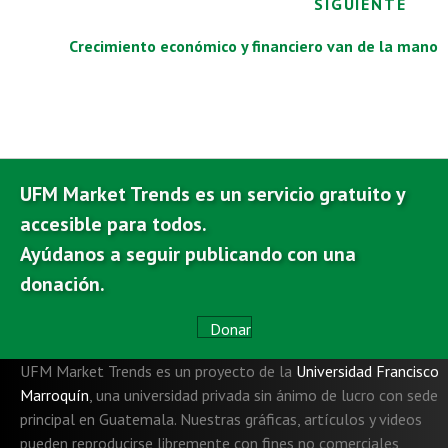
o
p
n
m
nk
SIGUIENTE
k
p
Crecimiento económico y financiero van de la mano
UFM Market Trends es un servicio gratuito y
accesible para todos.
Ayúdanos a seguir publicando con una
donación.
Donar
UFM Market Trends es un proyecto de la
Universidad Francisco
Marroquín
,
una universidad privada sin ánimo de lucro con sede
principal en Guatemala. Nuestras gráficas, artículos y videos
pueden reproducirse libremente con fines no comerciales,