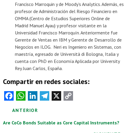
Francisco Marroquin y de Moody’s Analytics. Además, es
profesor de Administración del Riesgo Financiero en
OMMA (Centro de Estudios Superiores Online de
Madrid Manuel Ayau) y profesor visitante en la
Universidad Francisco Marroquín. Anteriormente fue
Gerente de Ventas en IBM y Gerente de Desarrollo de
Negocios en ILOG. Neri es Ingeniero en Sistemas, con
maestría, egresado de Università di Bologna, Italia y
cuenta con PhD en Economía Aplicada por University
Rey Juan Carlos, España.
Compartir en redes sociales:
Fa
W
Li
Te
X
C
ce
ha
nk
le
o
Posts
ANTERIOR
b
ts
e
gr
py
o
A
dI
a
Li
navigation
Are CoCo Bonds Suitable as Core Capital Instruments?