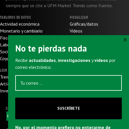
siempre que se cite a UFM Market Trends como fuente.
TABLEROS DE DATOS
VISUALIZAR
Actividad económica
Gráficas/datos
Monetario y cambiario
Videos
×
Fiscal y de presupuesto
SOBRE NOSOTROS
Laboral
No te pierdas nada
Sobre nosotros
Socioeconómico
Sobre UFM
Coyuntura internacional
Recibe
actualidades
,
investigaciones
y
videos
por
Donaciones
correo electrónico.
LEER
SUSCRIBIRSE
Trends
Newsletter
Artículos
Eventos
Investigaciones
SUSCRÍBETE
SIGUENOS
F
X
W
L
T
E
a
h
i
e
m
c
a
n
l
a
No, por el momento prefiero no enterarme de
e
t
k
e
i