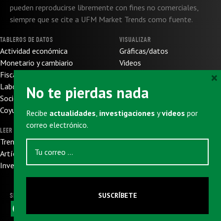
pueden reproducirse libremente con fines no comerciales,
siempre que se cite a UFM Market Trends como fuente.
TABLEROS DE DATOS
VISUALIZAR
Actividad económica
Gráficas/datos
Monetario y cambiario
Videos
×
Fiscal y de presupuesto
SOBRE NOSOTROS
Laboral
No te pierdas nada
Sobre nosotros
Socioeconómico
Sobre UFM
Coyuntura internacional
Recibe
actualidades
,
investigaciones
y
videos
por
Donaciones
correo electrónico.
LEER
SUSCRIBIRSE
Trends
Newsletter
Artículos
Eventos
Investigaciones
SUSCRÍBETE
SIGUENOS
F
X
W
L
T
E
a
h
i
e
m
c
a
n
l
a