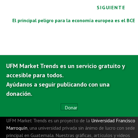
o
p
n
m
nk
SIGUIENTE
k
p
El principal peligro para la economía europea es el BCE
UFM Market Trends es un servicio gratuito y
accesible para todos.
Ayúdanos a seguir publicando con una
donación.
Donar
UFM Market Trends es un proyecto de la
Universidad Francisco
Marroquín
,
una universidad privada sin ánimo de lucro con sede
principal en Guatemala. Nuestras gráficas, artículos y videos