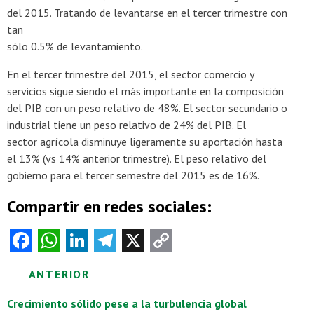
del 2015. Tratando de levantarse en el tercer trimestre con
tan
sólo 0.5% de levantamiento.
En el tercer trimestre del 2015, el sector comercio y
servicios sigue siendo el más importante en la composición
del PIB con un peso relativo de 48%. El sector secundario o
industrial tiene un peso relativo de 24% del PIB. El
sector agrícola disminuye ligeramente su aportación hasta
el 13% (vs 14% anterior trimestre). El peso relativo del
gobierno para el tercer semestre del 2015 es de 16%.
Compartir en redes sociales:
Fa
W
Li
Te
X
C
ce
ha
nk
le
o
Posts
ANTERIOR
b
ts
e
gr
py
o
A
dI
a
Li
navigation
Crecimiento sólido pese a la turbulencia global