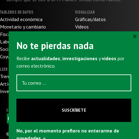
TABLEROS DE DATOS
VISUALIZAR
Actividad económica
Gráficas/datos
Monetario y cambiario
Videos
×
Fiscal y de presupuesto
SOBRE NOSOTROS
Laboral
No te pierdas nada
Sobre nosotros
Socioeconómico
Sobre UFM
Coyuntura internacional
Recibe
actualidades
,
investigaciones
y
videos
por
Donaciones
correo electrónico.
LEER
SUSCRIBIRSE
Trends
Newsletter
Artículos
Eventos
Investigaciones
SUSCRÍBETE
SIGUENOS
F
X
W
L
T
E
a
h
i
e
m
c
a
n
l
a
No, por el momento prefiero no enterarme de
e
t
k
e
i
© 2026
Universidad Francisco Marroquín
|
CC: BY-NC-
b
s
e
g
l
novedades. »