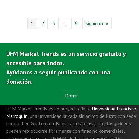
1
2
3
…
6
Siguiente »
UFM Market Trends es un servicio gratuito y
accesible para todos.
Ayúdanos a seguir publicando con una
donación.
Donar
UFM Market Trends es un proyecto de la
Universidad Francisco
Marroquín
,
una universidad privada sin ánimo de lucro con sede
principal en Guatemala. Nuestras gráficas, artículos y videos
pueden reproducirse libremente con fines no comerciales,
siempre que se cite a UFM Market Trends como fuente.