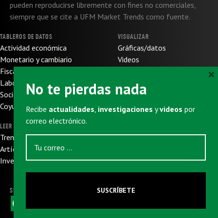
pueden reproducirse libremente con fines no comerciales,
siempre que se cite a UFM Market Trends como fuente.
TABLEROS DE DATOS
VISUALIZAR
Actividad económica
Gráficas/datos
Monetario y cambiario
Videos
×
Fiscal y de presupuesto
SOBRE NOSOTROS
Laboral
No te pierdas nada
Sobre nosotros
Socioeconómico
Sobre UFM
Coyuntura internacional
Recibe
actualidades
,
investigaciones
y
videos
por
Donaciones
correo electrónico.
LEER
SUSCRIBIRSE
Trends
Newsletter
Artículos
Eventos
Investigaciones
SUSCRÍBETE
SIGUENOS
F
X
W
L
T
E
a
h
i
e
m
c
a
n
l
a