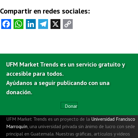
Compartir en redes sociales:
Fa
W
Li
Te
X
C
ce
ha
nk
le
o
b
ts
e
gr
py
o
A
dI
a
Li
o
p
n
m
nk
UFM Market Trends es un servicio gratuito y
k
p
accesible para todos.
Ayúdanos a seguir publicando con una
donación.
Donar
UFM Market Trends es un proyecto de la
Universidad Francisco
Marroquín
,
una universidad privada sin ánimo de lucro con sede
principal en Guatemala. Nuestras gráficas, artículos y videos