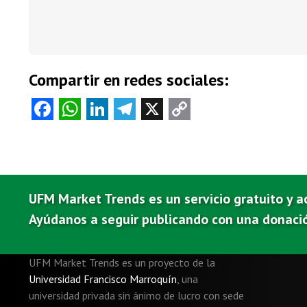
Compartir en redes sociales:
Fa
W
Li
Te
X
C
ce
ha
nk
le
o
b
ts
e
gr
py
o
A
dI
a
Li
o
p
n
m
nk
UFM Market Trends es un servicio gratuito y a
k
p
Ayúdanos a seguir publicando con una donaci
UFM Market Trends es un proyecto de la
Universidad Francisco Marroquín
,
una
universidad privada sin ánimo de lucro con sede