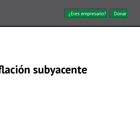
¿Eres empresario?
Donar
nflación subyacente