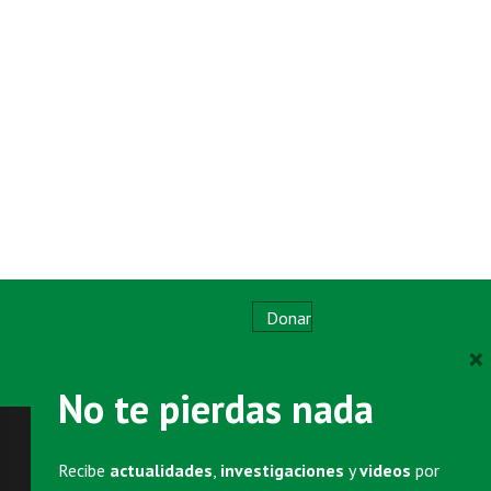
Donar
×
No te pierdas nada
SUSCRIBIRSE
Newsletter
semanal
Recibe
actualidades
,
investigaciones
y
videos
por
Eventos para empresarios (por invitación)