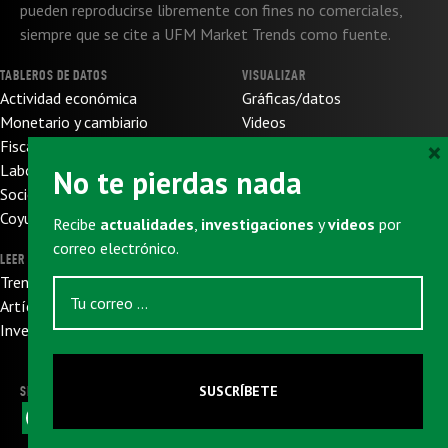
pueden reproducirse libremente con fines no comerciales,
siempre que se cite a UFM Market Trends como fuente.
TABLEROS DE DATOS
VISUALIZAR
Actividad económica
Gráficas/datos
Monetario y cambiario
Videos
×
Fiscal y de presupuesto
SOBRE NOSOTROS
Laboral
No te pierdas nada
Sobre nosotros
Socioeconómico
Sobre UFM
Coyuntura internacional
Recibe
actualidades
,
investigaciones
y
videos
por
Donaciones
correo electrónico.
LEER
SUSCRIBIRSE
Trends
Newsletter
Artículos
Eventos
Investigaciones
SUSCRÍBETE
SIGUENOS
F
X
W
L
T
E
a
h
i
e
m
c
a
n
l
a