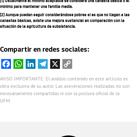
[1]
Usualmente el mínimo aceptable se considera una canasta básica o el
mínimo para mantener una familia media.
[2]
Aunque puedan seguir considerándose pobres si es que no llegan a las
canastas básicas, existe una mejora sustancial en comparación con la
situación de la agricultura de subsistencia.
Compartir en redes sociales:
Fa
W
Li
Te
X
C
ce
ha
nk
le
o
AVISO IMPORTANTE: El análisis contenido en este artículo es
b
ts
e
gr
py
obra exclusiva de su autor. Las aseveraciones realizadas no son
o
A
dI
a
Li
necesariamente compartidas ni son la postura oficial de la
o
p
n
m
nk
UFM.
k
p