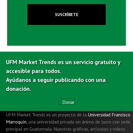
SUSCRÍBETE
UFM Market Trends es un servicio gratuito y
accesible para todos.
Ayúdanos a seguir publicando con una
donación.
Donar
UFM Market Trends es un proyecto de la
Universidad Francisco
Marroquín
,
una universidad privada sin ánimo de lucro con sede
principal en Guatemala. Nuestras gráficas, artículos y videos