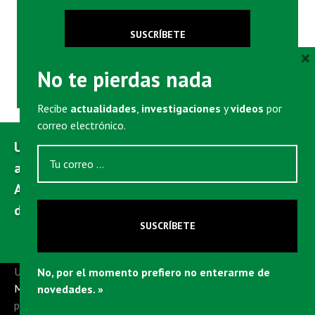
SUSCRÍBETE
×
No te pierdas nada
Recibe
actualidades
,
investigaciones
y
videos
por
correo electrónico.
UFM Market Trends es un servicio gratuito y
accesible para todos.
Ayúdanos a seguir publicando con una
donación.
SUSCRÍBETE
Donar
UFM Market Trends es un proyecto de la
Universidad Francisco
No, por el momento prefiero no enterarme de
Marroquín
,
una universidad privada sin ánimo de lucro con sede
novedades. »
principal en Guatemala. Nuestras gráficas, artículos y videos