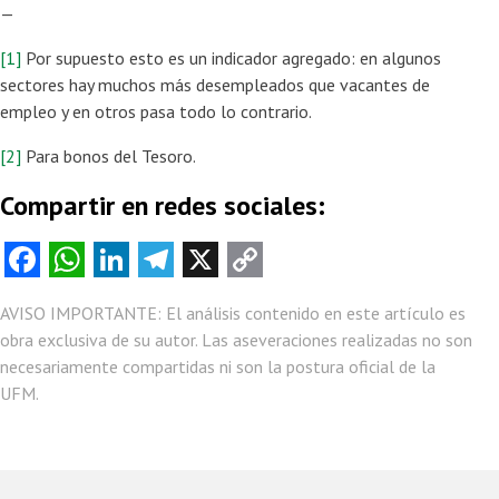
—
[1]
Por supuesto esto es un indicador agregado: en algunos
sectores hay muchos más desempleados que vacantes de
empleo y en otros pasa todo lo contrario.
[2]
Para bonos del Tesoro.
Compartir en redes sociales:
Fa
W
Li
Te
X
C
ce
ha
nk
le
o
AVISO IMPORTANTE: El análisis contenido en este artículo es
b
ts
e
gr
py
obra exclusiva de su autor. Las aseveraciones realizadas no son
o
A
dI
a
Li
necesariamente compartidas ni son la postura oficial de la
o
p
n
m
nk
UFM.
k
p